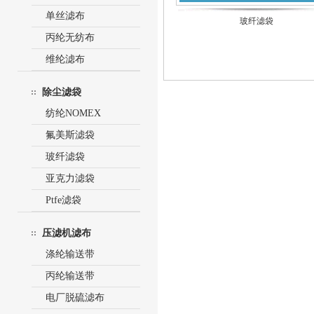
单丝滤布
玻纤滤袋
丙纶无纺布
维纶滤布
除尘滤袋
纺纶NOMEX
氟美斯滤袋
玻纤滤袋
亚克力滤袋
Ptfe滤袋
压滤机滤布
涤纶输送带
丙纶输送带
电厂脱硫滤布