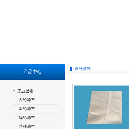
玻纤滤袋
产品中心
工业滤布
丙纶滤布
涤纶滤布
锦纶滤布
特种滤布