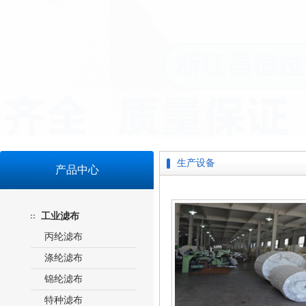
生产设备
产品中心
工业滤布
丙纶滤布
涤纶滤布
锦纶滤布
特种滤布