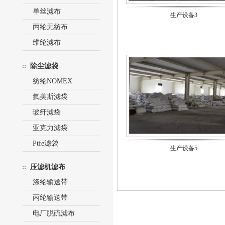
单丝滤布
生产设备3
丙纶无纺布
维纶滤布
除尘滤袋
纺纶NOMEX
氟美斯滤袋
玻纤滤袋
亚克力滤袋
Ptfe滤袋
生产设备5
压滤机滤布
涤纶输送带
丙纶输送带
电厂脱硫滤布