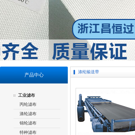
涤纶输送带
产品中心
工业滤布
丙纶滤布
涤纶滤布
锦纶滤布
特种滤布