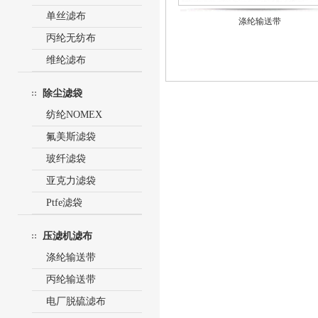
单丝滤布
涤纶输送带
丙纶无纺布
维纶滤布
除尘滤袋
纺纶NOMEX
氟美斯滤袋
玻纤滤袋
亚克力滤袋
Ptfe滤袋
压滤机滤布
涤纶输送带
丙纶输送带
电厂脱硫滤布